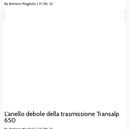
By
Antonio Magliulo
|
31
Ott, 22
L’anello debole della trasmissione Transalp
650
By
Antonio Magliulo
|
31
Ott, 22