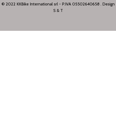
© 2022 KKBike International srl - P.IVA 05502640658 . Design
S & T