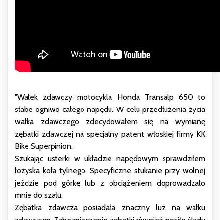
"Wałek zdawczy motocykla Honda Transalp 650 to
słabe ogniwo całego napędu. W celu przedłużenia życia
wałka zdawczego zdecydowałem się na wymianę
zębatki zdawczej na specjalny patent włoskiej firmy KK
Bike Superpinion.
Szukając usterki w układzie napędowym sprawdziłem
łożyska koła tylnego. Specyficzne stukanie przy wolnej
jeździe pod górkę lub z obciążeniem doprowadzało
mnie do szału.
Zębatka zdawcza posiadała znaczny luz na wałku
zdawczym. Zabezpieczenie zębatki również nosiło ślady