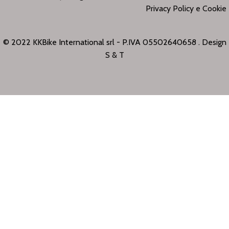
Privacy Policy e Cookie
© 2022 KKBike International srl - P.IVA 05502640658 . Design
S & T