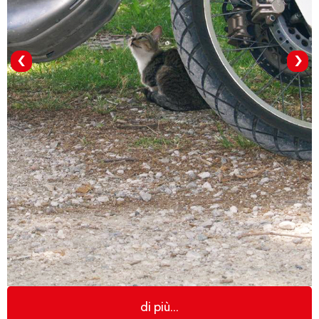
‹
›
di più...