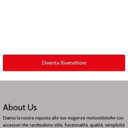
Diventa Rivenditore
моментальная лотерея 777
казино
kubet
About Us
Diamo la nostra risposta alle tue esigenze motociclistiche con
accessori che racchiudono stile, funzionalità, qualità, semplicità